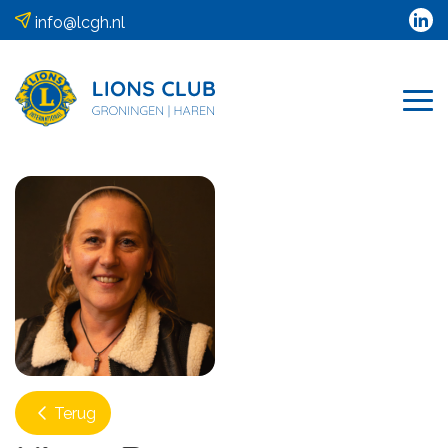
info@lcgh.nl
Terug