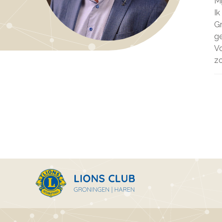
Mi
Ik
Gr
ge
Vo
zo