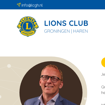
info@lcgh.nl
Je
Qu
he