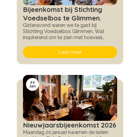
Bijeenkomst bij Stichting
Voedselbos te Glimmen.
Gisteravond waren we te gast bij
Stichting Voedselbos Glimmen. Wat
inspirerend om te zien met hoeveel
passie en toewijding dit prachtige initiatief
Via de QR-code op de foto vindt u meer
wordt gedragen! En wie had gedacht dat
informatie over Voedselbos Glimmen.
Lees meer
je van bijvoorbeeld Japanse
Daar kunt u ook vriend, vrijwilliger, partner,
duizendknoop zulke heerlijke gerechten
donateur of lid worden.
kunt maken?
22
Jan
Nieuwjaarsbijeenkomst 2026
Maandag 20 januari kwamen de leden