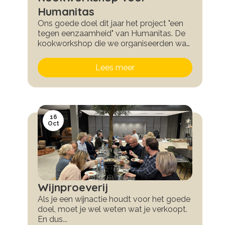
Humanitas
Ons goede doel dit jaar het project "een
tegen eenzaamheid" van Humanitas. De
kookworkshop die we organiseerden was
gezellig en leverde prachtige gesprekken
op. En heel lekker eten natuurlijk.
Lees meer
16
Oct
Wijnproeverij
Als je een wijnactie houdt voor het goede
doel, moet je wel weten wat je verkoopt.
En dus...