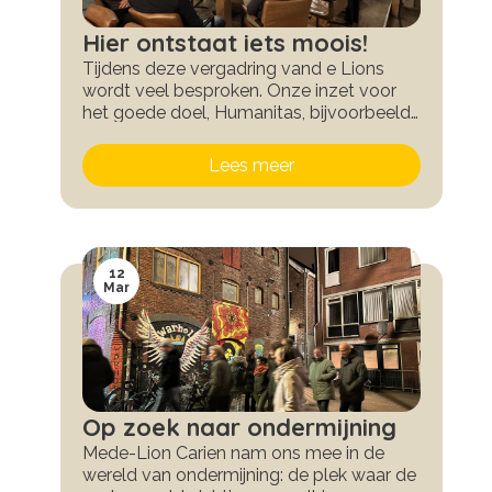
Hier ontstaat iets moois!
Tijdens deze vergadring vand e Lions
wordt veel besproken. Onze inzet voor
het goede doel, Humanitas, bijvoorbeeld.
Maar ook een prachtiger actie die we in
juli gaan organiseren: een fantastische
Lees meer
rally dwars door Groningen en Drenthe.
Dus stay tuned: meer info volgt!
12
Mar
Op zoek naar ondermijning
Mede-Lion Carien nam ons mee in de
wereld van ondermijning: de plek waar de