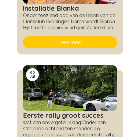
installatie Bianka
Onder toeziend oog van de leden van de
Lionsclub Groningen|Haren wordt Bianka
Bijsterveld als nieuw lid geinstalleerd. Van
harte welkom Bianka, super dat je er bij
bent!
Lees meer
06
Jul
Eerste rally groot succes
wat een onvergetelijk dag!Onder een
stralende ochtendzon stonden 49
equipes an de start van deze eerste rally