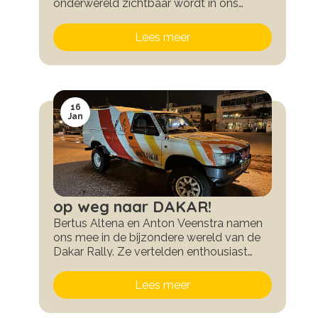
onderwereld zichtbaar wordt in ons
dagelijks bestaan. We kijken vanaf nu met
heel andere ogen naar de stad.
Lees meer
16
Jan
op weg naar DAKAR!
Bertus Altena en Anton Veenstra namen
ons mee in de bijzondere wereld van de
Dakar Rally. Ze vertelden enthousiast
over de voorbereidingen, veiligheid,
slapen naast ronkende motoren en
Lees meer
enorme waterplassen in de woestijn. We
sloten af met een geweldig diner, met