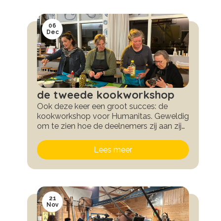
liefde gekookt door Sandra.
06
Dec
de tweede kookworkshop
Ook deze keer een groot succes: de
kookworkshop voor Humanitas. Geweldig
om te zien hoe de deelnemers zij aan zij
de meest heerlijke gerechten bereiden.
Tijdens het koken ontstaan mooie
Lees meer
gesprekken. En als afsluiter wordt
natuurlijk heerlijk gegeten!
21
Nov