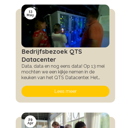
Maas het stokje van Sarolta over.
13
May
Bedrijfsbezoek QTS
Datacenter
Data, data en nog eens data! Op 13 mei
mochten we een kijkje nemen in de
keuken van het QTS Datacenter. Het
werd een indrukwekkend bezoek, waaebij
we werden meegenomen in de wereld
Lees meer
van bits en bytes, driedubbele
beveiligingsystemen, de cloud, internet
en alles wat met data te maken heeft.
29
Apr