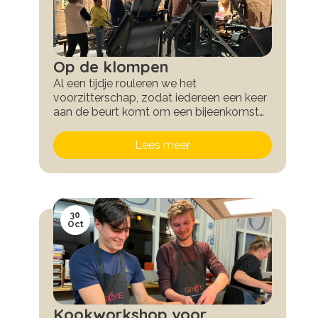
Op de klompen
Al een tijdje rouleren we het
voorzitterschap, zodat iedereen een keer
aan de beurt komt om een bijeenkomst
te organiseren. En zo kom je op de meest
bijzondere plekken. Zoals deze: het
Lees meer
klompenmuseum in Eelde
30
Oct
Kookworkshop voor